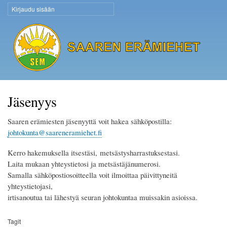
Hyppää
Kirjaudu sisään
Käyttäjävalikko
pääsisältöön
Saaren Erämiehet
Jäsenyys
Saaren erämiesten jäsenyyttä voit hakea sähköpostilla:
johtokunta@saareneramiehet.fi
Kerro hakemuksella itsestäsi, metsästysharrastuksestasi.
Laita mukaan yhteystietosi ja metsästäjänumerosi.
Samalla sähköpostiosoitteella voit ilmoittaa päivittyneitä
yhteystietojasi,
irtisanoutua tai lähestyä seuran johtokuntaa muissakin asioissa.
Tagit