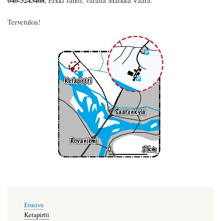
Tervetuloa!
Päävalikko
Etusivu
Ketapirtti