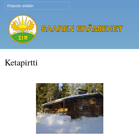
Hyppää
Kirjaudu sisään
Käyttäjävalikko
pääsisältöön
Saaren Erämiehet
Ketapirtti