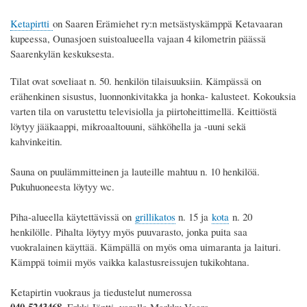
Ketapirtti
on Saaren Erämiehet ry:n metsästyskämppä Ketavaaran
kupeessa, Ounasjoen suistoalueella vajaan 4 kilometrin päässä
Saarenkylän keskuksesta.
Tilat ovat soveliaat n. 50. henkilön tilaisuuksiin. Kämpässä on
erähenkinen sisustus, luonnonkivitakka ja honka- kalusteet. Kokouksia
varten tila on varustettu televisiolla ja piirtoheittimellä. Keittiöstä
löytyy jääkaappi, mikroaaltouuni, sähköhella ja -uuni sekä
kahvinkeitin.
Sauna on puulämmitteinen ja lauteille mahtuu n. 10 henkilöä.
Pukuhuoneesta löytyy wc.
Piha-alueella käytettävissä on
grillikatos
n. 15 ja
kota
n. 20
henkilölle. Pihalta löytyy myös puuvarasto, jonka puita saa
vuokralainen käyttää. Kämpällä on myös oma uimaranta ja laituri.
Kämppä toimii myös vaikka kalastusreissujen tukikohtana.
Ketapirtin vuokraus ja tiedustelut numerossa
040-5243468
, Erkki Jäntti, varalla Markku Vaara.